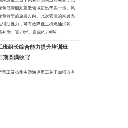
远海运重工首个风翼辅助新造船项目，此
绿色低碳船舶建造领域迈出坚实一步。风
绿色转型的重要方向。此次安装的风翼系
生辅助推力，可有效降低主机燃油消耗。
48米、宽20米、自重约200吨。
工班组长综合能力提升培训班
三期圆满收官
运重工及扬州中远海运重工关于加强自有
队伍建设、建强技能人才和产业工匠队伍
日下午，扬州中远海运重工在海滩楼三楼
合能力提升专题培训班（三期）结业仪
蒋玉生、相关部门科室负责人及三期结业
动。
工党委与中建八局上海公司党委