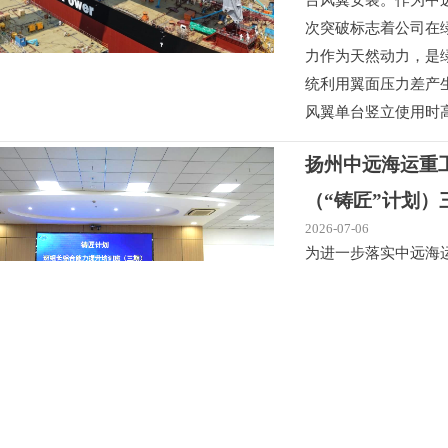
台风翼安装。作为中
次突破标志着公司在
力作为天然动力，是
统利用翼面压力差产
风翼单台竖立使用时高
扬州中远海运重
（“铸匠”计划）
2026-07-06
为进一步落实中远海
管控直接生产劳动力
的部署要求，6月25
宣教室举行班组长综
式。公司党委副书记
学员等参加了此次活
扬州中远海运重